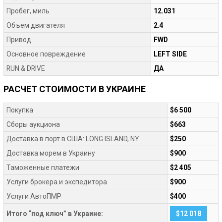
Пробег, миль
12.031
Объем двигателя
2.4
Привод
FWD
Основное повреждение
LEFT SIDE
RUN & DRIVE
ДА
РАСЧЕТ СТОИМОСТИ В УКРАИНЕ
Покупка
$6 500
Сборы аукциона
$663
Доставка в порт в США: LONG ISLAND, NY
$250
Доставка морем в Украину
$900
Таможенные платежи
$2 405
Услуги брокера и экспедитора
$900
Услуги АвтоПМР
$400
Итого “под ключ” в Украине:
$12 018