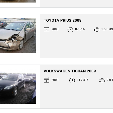
TOYOTA PRIUS 2008
2008
87.616
1.5 HYB
VOLKSWAGEN TIGUAN 2009
2009
119.435
2.0 